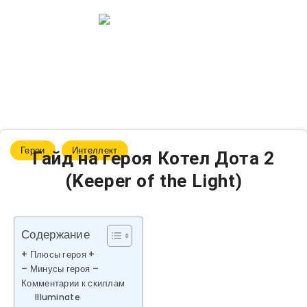
Герои
Интеллект
Гайд на героя Котел Дота 2
(Keeper of the Light)
Содержание
+ Плюсы героя +
– Минусы героя –
Комментарии к скиллам
Illuminate