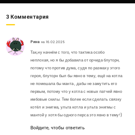
3 Комментария
на 16.02.2025
Рина
Так,ну начнём с того, что тактика особо
неплохая, но я бы добавила от орчида блуторн,
потому что против дума, судя по размаху этого
героя, блуторн был бы явно в тему, ещё на котла
не помешала бы манта , дабы не замутить его
первым, потому что у котла с новых патчей явно
имбовые скилы. Тем более если сделать связку
котёл и энигма, ульта котла и ульта энигмы с
мантой у хотя бы одного перса это явно в тему!)
Войдите, чтобы ответить