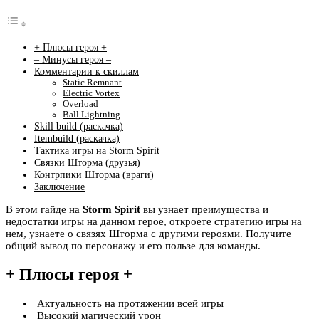
+ Плюсы героя +
– Минусы героя –
Комментарии к скиллам
Static Remnant
Electric Vortex
Overload
Ball Lightning
Skill build (раскачка)
Itembuild (раскачка)
Тактика игры на Storm Spirit
Связки Шторма (друзья)
Контрпики Шторма (враги)
Заключение
В этом гайде на
Storm Spirit
вы узнает преимущества и
недостатки игры на данном герое, откроете стратегию игры на
нем, узнаете о связях Шторма с другими героями. Получите
общий вывод по персонажу и его пользе для команды.
+ Плюсы героя +
Актуальность на протяжении всей игры
Высокий магический урон