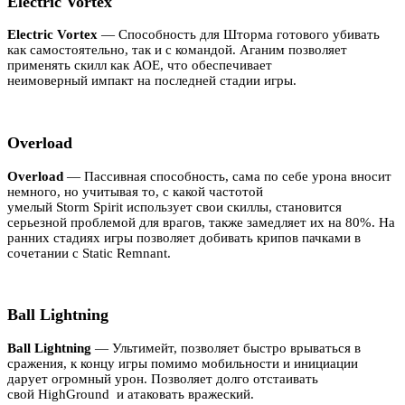
Electric Vortex
Electric
Vortex
— Способность для Шторма готового убивать
как самостоятельно, так и с командой. Аганим позволяет
применять скилл как АОЕ, что обеспечивает
неимоверный импакт на последней стадии игры.
Overload
Overload
— Пассивная способность, сама по себе урона вносит
немного, но учитывая то, с какой частотой
умелый Storm Spirit использует свои скиллы, становится
серьезной проблемой для врагов, также замедляет их на 80%. На
ранних стадиях игры позволяет добивать крипов пачками в
сочетании с Static Remnant.
Ball Lightning
Ball
Lightning
— Ультимейт, позволяет быстро врываться в
сражения, к концу игры помимо мобильности и инициации
дарует огромный урон. Позволяет долго отстаивать
свой HighGround и атаковать вражеский.