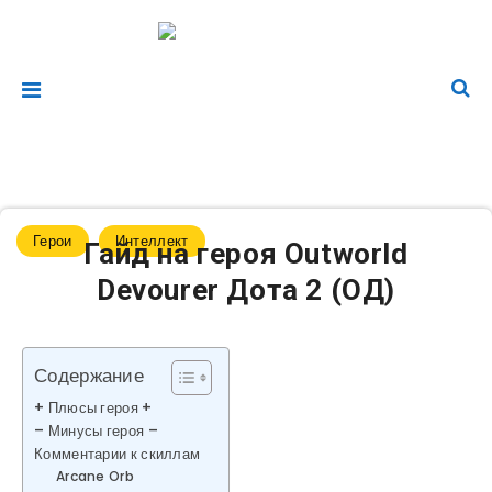
Герои
Интеллект
Гайд на героя Outworld
Devourer Дота 2 (ОД)
Содержание
+ Плюсы героя +
– Минусы героя –
Комментарии к скиллам
Arcane Orb