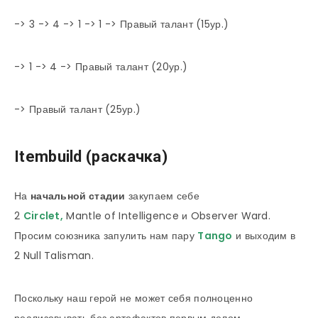
-> 3 -> 4 -> 1 -> 1 -> Правый талант (15ур.)
-> 1 -> 4 -> Правый талант (20ур.)
-> Правый талант (25ур.)
Itembuild (раскачка)
На
начальной стадии
закупаем себе
2
Circlet
,
Mantle of Intelligence и Observer Ward.
Просим союзника запулить нам пару
Tango
и выходим в
2 Null Talisman.
Поскольку наш герой не может себя полноценно
реализовывать без артефактов первым делом