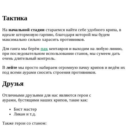
Тактика
На
начальной стадии
стараемся найти себе удобного крипа, в
идеале штормовую гарпию, благодаря которой мы будем
максимально сильно харасить противников.
Для ганга мы берём
пак
кентавров и выходим на любую линию,
при последовательном использовании станов, мы сумеем дать
очень длительный контроль.
В
лейте
мы просто набираем огромную пачку крипов и ведём их
под всеми аурами сносить строения противников.
Друзья
Отличными друзьями для нас являются герои с
аурами, бустящими наших крипов, такие как:
Бист мастер
Ликан и т.д.
Также герои со станом: