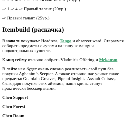
-> 1 -> 4 -> Правый талант (20ур.)
-> Правый талант (25ур.)
Itembuild (раскачка)
В
начале
покупаем: Headress,
Tango
и observer ward. Стараемся
собирать предметы с аурами на нашу команду и
подконтрольных существ.
К
мид
гейму
отлично собрать Vladmir‘s Offering и
Mekansm
.
В
лейте
нам будет очень сложно реализовать свой пуш без
покупки Aghanim‘s Scepter. А также отлично нас усилят такие
предметы: Guardain Greaves, Pipe of Insight, Assault Cuirass,
благодаря покупке этих айтемов, наши крипы станут
практически бессмертными.
Chen Support
Chen Forest
Chen Roam