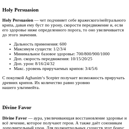
Holy Persuasion
Holy Persuasion
— чет подчиняет себе вражеского/нейтрального
крипа, давая ему буст по урону, скорости передвижение и, если
его здоровье ниже определенного порога, то оно увеличивается
до этого значения.
Дальность применения: 600
Максимум существ: 1/2/3/4
Минимальное базовое здоровье: 700/800/900/1000
Доп. скорость передвижения: 10/15/20/25
Доп. урон: 8/16/24/32
Макс. уровень приручаемых крипов: 3/4/5/6
С покупкой Aghanim‘s Scepter получает возможность приручать
древних крипов. Их количество равно уровню
нашего ультимейта.
Divine Favor
Divine Favor
— аура, увеличивающая восстановление здоровье и
всё лечение, которое получают герои. А также даёт союзникам
дополнительный урон. Для подконтрольных существ этот бонус