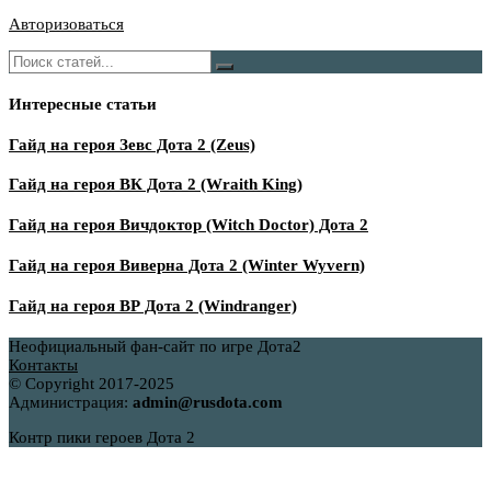
Авторизоваться
Интересные статьи
Гайд на героя Зевс Дота 2 (Zeus)
Гайд на героя ВК Дота 2 (Wraith King)
Гайд на героя Вичдоктор (Witch Doctor) Дота 2
Гайд на героя Виверна Дота 2 (Winter Wyvern)
Гайд на героя ВР Дота 2 (Windranger)
Неофициальный фан-сайт по игре Дота2
Контакты
© Copyright 2017-2025
Администрация:
admin@rusdota.com
Контр пики героев Дота 2