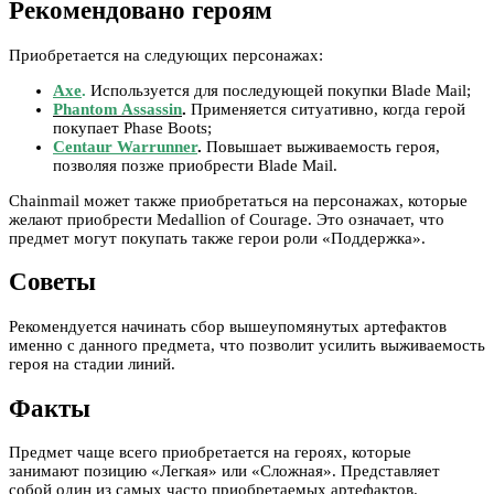
Рекомендовано героям
Приобретается на следующих персонажах:
Axe
.
Используется для последующей покупки Blade Mail;
Phantom Assassin
.
Применяется ситуативно, когда герой
покупает Phase Boots;
Centaur Warrunner
.
Повышает выживаемость героя,
позволяя позже приобрести Blade Mail.
Chainmail может также приобретаться на персонажах, которые
желают приобрести Medallion of Courage. Это означает, что
предмет могут покупать также герои роли «Поддержка».
Советы
Рекомендуется начинать сбор вышеупомянутых артефактов
именно с данного предмета, что позволит усилить выживаемость
героя на стадии линий.
Факты
Предмет чаще всего приобретается на героях, которые
занимают позицию «Легкая» или «Сложная». Представляет
собой один из самых часто приобретаемых артефактов.