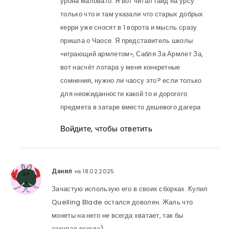
урона маловато. Я вот читал гайд на урсу
только что и там указали что старых добрых
керри уже сносят в 1 ворота и мысль сразу
пришла о Чаосе. Я представитель школы
«играющий армлетом», Сабля За Армлет За,
вот насчёт лотара у меня конкретные
сомнения, нужно ли чаосу это? если только
для неожиданности какой то и дорогого
предмета в затаре вместо дешевого дагера
Войдите, чтобы ответить
на 18.02.2025
Данил
Зачастую использую его в своих сборках. Купил
Quelling Blade остался доволен. Жаль что
монеты на него не всегда хватает, так бы
закупал всегда)