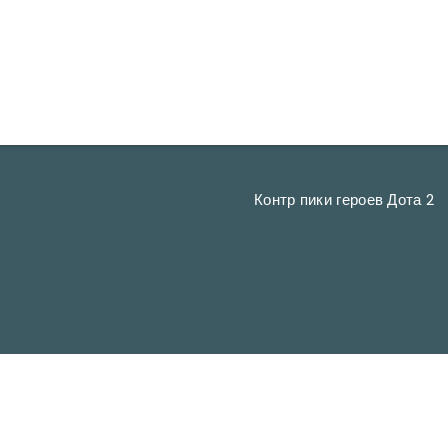
Контр пики героев Дота 2
TA.COM © Copyright 2017-2025. Администрация:
admin@rusdot