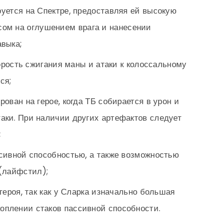
уется на Спектре, предоставляя ей высокую
сом на оглушением врага и нанесении
авыка;
рость сжигания маны и атаки к колоссальному
ся;
ован на герое, когда ТБ собирается в урон и
атаки. При наличии других артефактов следует
;
сивной способностью, а также возможностью
 (лайфстил);
ероя, так как у Сларка изначально большая
коплении стаков пассивной способности.